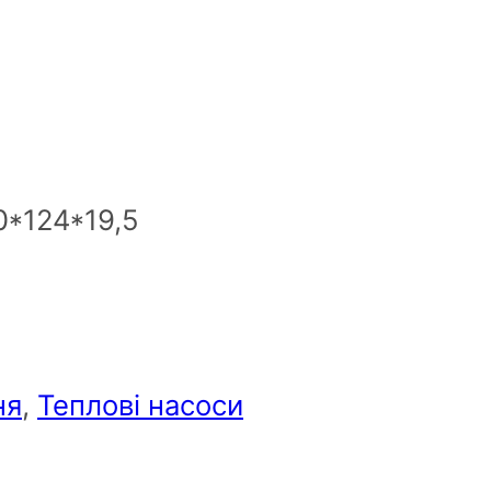
0*124*19,5
ня
,
Теплові насоси