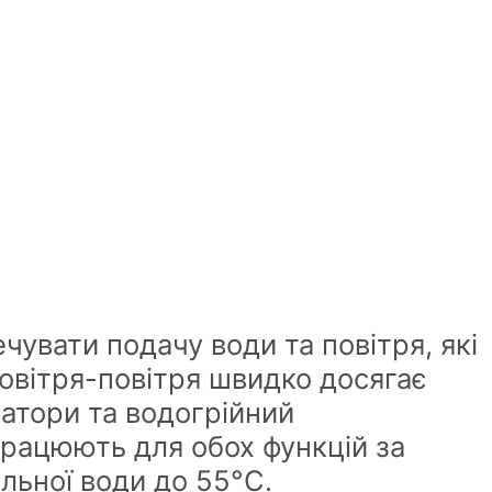
увати подачу води та повітря, які
овітря-повітря швидко досягає
атори та водогрійний
рацюють для обох функцій за
льної води до 55°С.