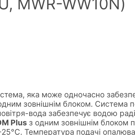
U, MWR-WW10N)
стема, яка може одночасно забезпеч
дним зовнішнім блоком. Система п
повітря-вода забезпечує водою раді
DM Plus
з одним зовнішнім блоком п
-25°С. Температура подачі опалюва