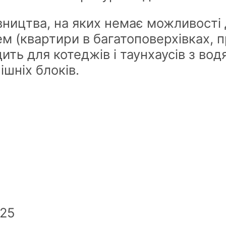
івництва, на яких немає можливості
ем (квартири в багатоповерхівках, 
дить для котеджів і таунхаусів з в
ішніх блоків.
-25