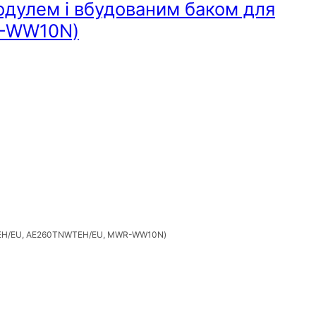
одулем і вбудованим баком для
R-WW10N)
MXTPEH/EU, AE260TNWTEH/EU, MWR-WW10N)