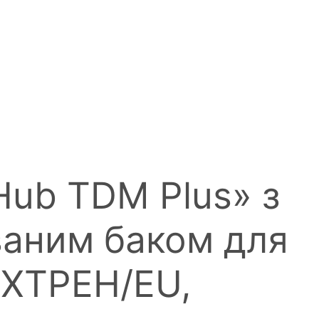
Hub TDM Plus» з
ваним баком для
MXTPEH/EU,