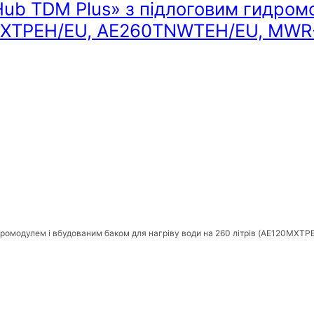
ub TDM Plus» з підлоговим гидром
120MXTPEH/EU, AE260TNWTEH/EU, MW
идромодулем і вбудованим баком для нагріву води на 260 літрів (AE120