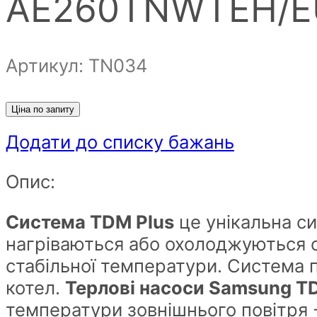
AE260TNWTEH/E
Артикул: ТN034
Ціна по запиту
Додати до списку бажань
Опис:
Система TDM Plus
це унікальна си
нагріваються або охолоджуються о
стабільної температури. Система 
котел.
Терлові насоси Samsung T
температури зовнішнього повітря 