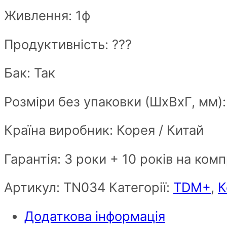
Живлення: 1ф
Продуктивність: ???
Бак: Так
Розміри без упаковки (ШxВxГ, мм)
Країна виробник: Корея / Китай
Гарантія: 3 роки + 10 років на ком
Артикул:
ТN034
Категорії:
TDM+
,
К
Додаткова інформація