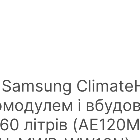
«Samsung Climate
омодулем і вбудо
260 літрів (AE120