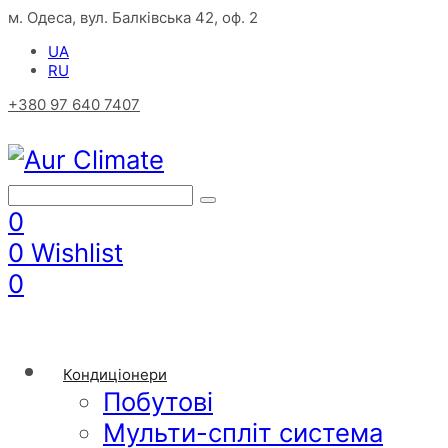
м. Одеса, вул. Балківська 42, оф. 2
UA
RU
+380 97 640 7407
0
0
Wishlist
0
Кондиціонери
Побутові
Мульти-спліт система