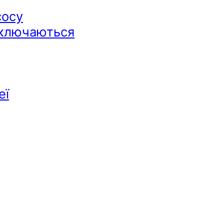
сосу
дключаються
еї