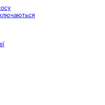
сосу
дключаються
еї