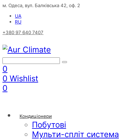
м. Одеса, вул. Балківська 42, оф. 2
UA
RU
+380 97 640 7407
0
0
Wishlist
0
Кондиціонери
Побутові
Мульти-спліт система