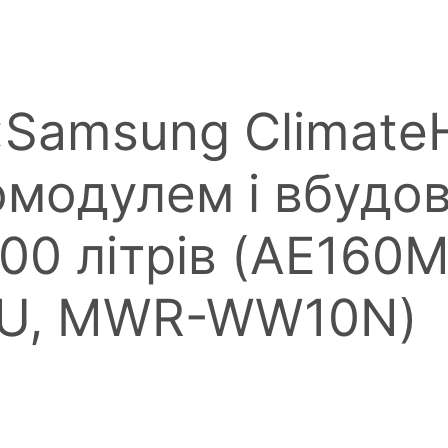
«Samsung Climate
омодулем і вбудо
200 літрів (AE160
U, MWR-WW10N)