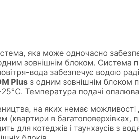
стема, яка може одночасно забезпеч
дним зовнішнім блоком. Система п
повітря-вода забезпечує водою раді
DM Plus
з одним зовнішнім блоком п
-25°С. Температура подачі опалюва
івництва, на яких немає можливості
ем (квартири в багатоповерхівках, 
дить для котеджів і таунхаусів з в
ішніх блоків.