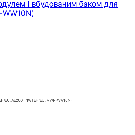
одулем і вбудованим баком для
R-WW10N)
MXTPEH/EU, AE200TNWTEH/EU, MWR-WW10N)