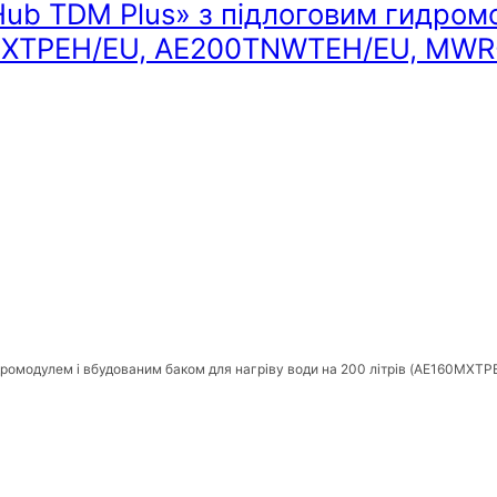
ub TDM Plus» з підлоговим гидром
160MXTPEH/EU, AE200TNWTEH/EU, MW
идромодулем і вбудованим баком для нагріву води на 200 літрів (AE160