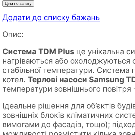
Ціна по запиту
Додати до списку бажань
Опис:
Система TDM Plus
це унікальна си
нагріваються або охолоджуються о
стабільної температури. Система 
котел.
Терлові насоси Samsung T
температури зовнішнього повітря 
Ідеальне рішення для об’єктів буд
зовнішніх блоків кліматичних сист
вимогами до фасадів, тощо); підхо
можливості розмістити кілька зовн