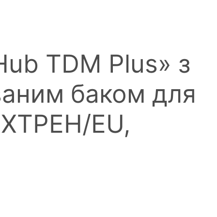
Hub TDM Plus» з
ваним баком для
MXTPEH/EU,