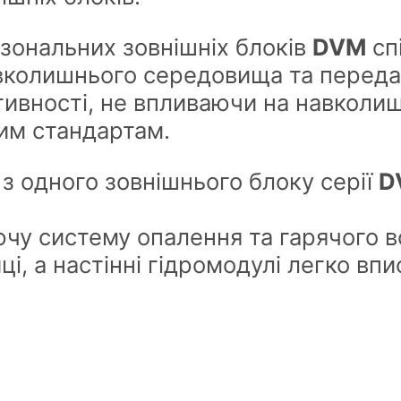
изональних зовнішніх блоків
DVM
сп
вколишнього середовища та передав
тивності, не впливаючи на навколи
им стандартам.
з одного зовнішнього блоку серії
D
уючу систему опалення та гарячого 
ці, а настінні гідромодулі легко в