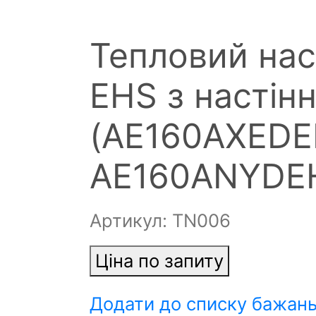
Тепловий на
EHS з насті
(AE160AXEDE
AE160ANYDE
Артикул: ТN006
Ціна по запиту
Додати до списку бажан