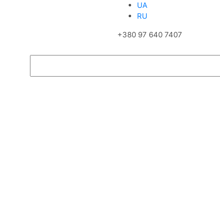
UA
RU
+380 97 640 7407