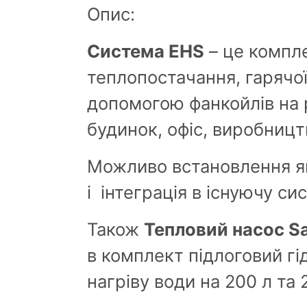
Опис:
Система EHS
– це компл
теплопостачання, гарячої
допомогою фанкойлів на р
будинок, офіс, виробницт
Можливо встановлення як
і
інтеграція в існуючу си
Також
Тепловий насос S
в комплект підлоговий г
нагріву води на 200 л та 