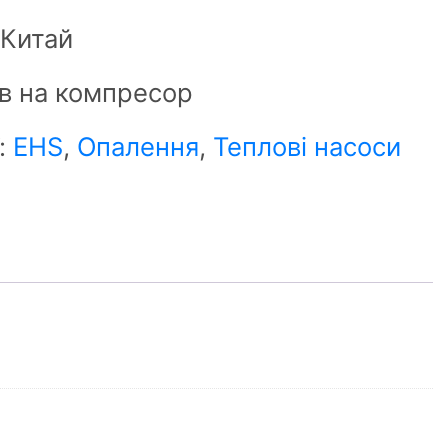
 Китай
ків на компресор
ї:
EHS
,
Опалення
,
Теплові насоси