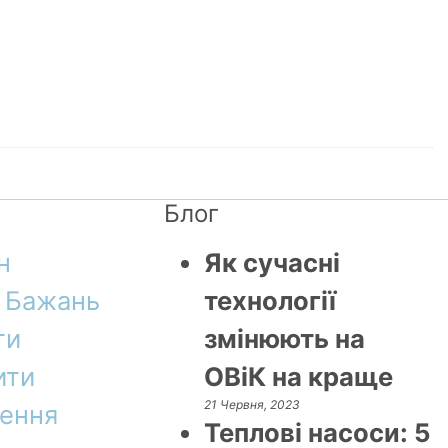
Блог
н
Як сучасні
 Бажань
технології
ти
змінюють на
ити
ОВіК на краще
21 Червня, 2023
ення
Теплові насоси: 5