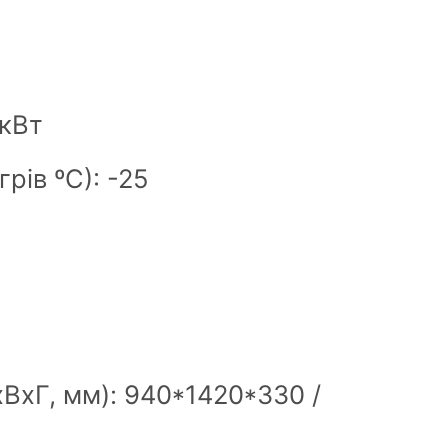
 кВт
рів ºС): -25
ВxГ, мм): 940*1420*330 /