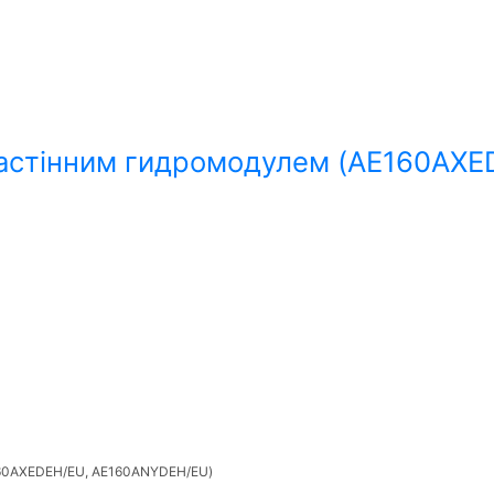
настінним гидромодулем (AE160AX
160AXEDEH/EU, AE160ANYDEH/EU)