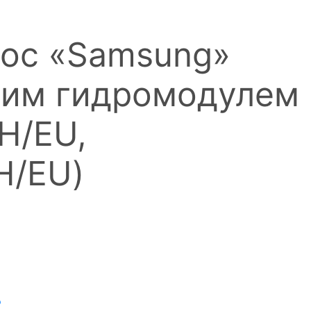
сос «Samsung»
нним гидромодулем
H/EU,
H/EU)
ь