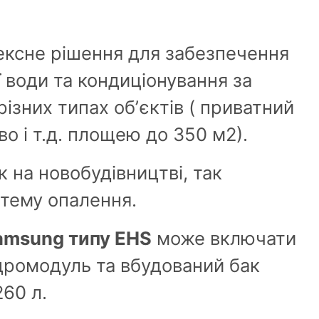
ексне рішення для забезпечення
 води та кондиціонування за
ізних типах обʼєктів ( приватний
во і т.д. площею до 350 м2).
 на новобудівництві, так
стему опалення.
amsung типу EHS
може включати
ідромодуль та вбудований бак
260 л.