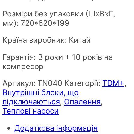
Розміри без упаковки (ШxВxГ,
мм): 720*620*199
Країна виробник: Китай
Гарантія: 3 роки + 10 років на
компресор
Артикул:
ТN040
Категорії:
TDM+
,
Внутрішні блоки, що
підключаються
,
Опалення
,
Теплові насоси
Додаткова інформація