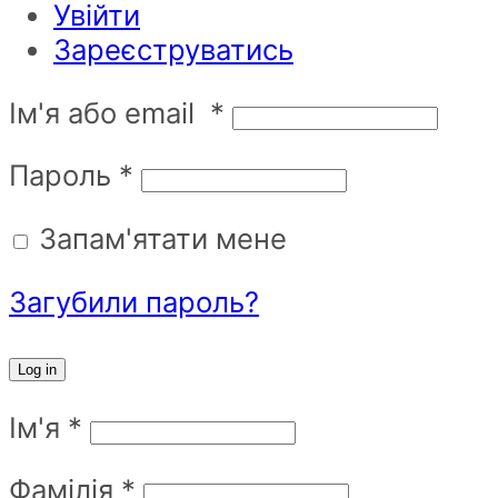
Увійти
Зареєструватись
Ім'я або email
*
Пароль
*
Запам'ятати мене
Загубили пароль?
Log in
Ім'я
*
Фамілія
*