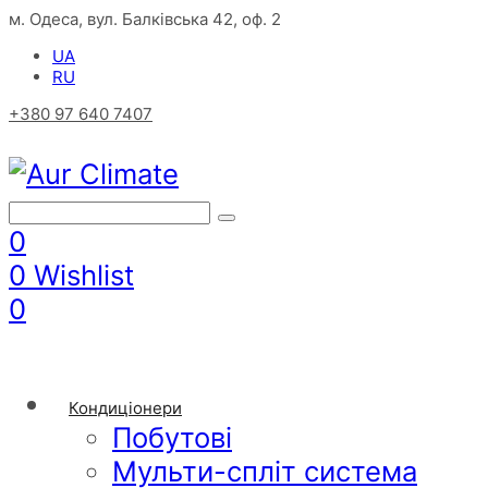
м. Одеса, вул. Балківська 42, оф. 2
UA
RU
+380 97 640 7407
0
0
Wishlist
0
Кондиціонери
Побутові
Мульти-спліт система