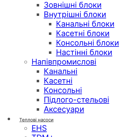
Зовнішні блоки
Внутрішні блоки
Канальні блоки
Касетні блоки
Консольні блоки
Настінні блоки
Напівпромислові
Канальні
Касетні
Консольні
Підлого-стельові
Аксесуари
Теплові насоси
EHS