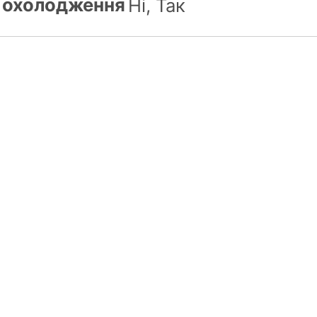
ї охолодження
Ні, Так