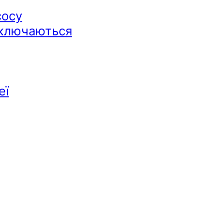
сосу
дключаються
еї