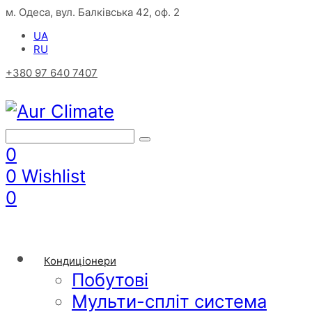
м. Одеса, вул. Балківська 42, оф. 2
UA
RU
+380 97 640 7407
0
0
Wishlist
0
Кондиціонери
Побутові
Мульти-спліт система