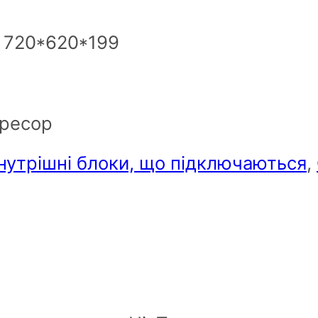
: 720*620*199
пресор
нутрішні блоки, що підключаються
,