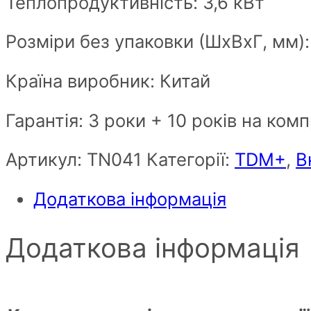
Теплопродуктивність: 3,6 кВт
Розміри без упаковки (ШxВxГ, мм)
Країна виробник: Китай
Гарантія: 3 роки + 10 років на ком
Артикул:
ТN041
Категорії:
TDM+
,
В
Додаткова інформація
Додаткова інформація