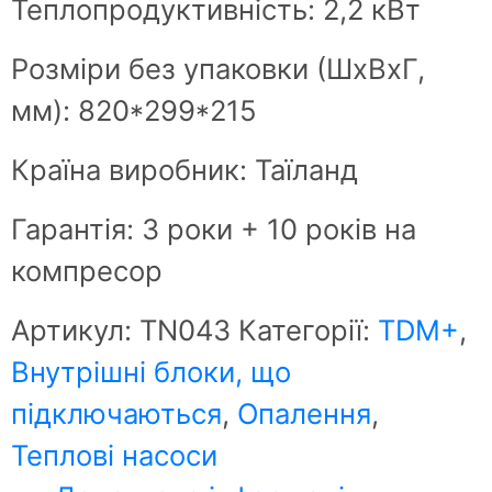
Теплопродуктивність: 2,2 кВт
Розміри без упаковки (ШxВxГ,
мм): 820*299*215
Країна виробник: Таїланд
Гарантія: 3 роки + 10 років на
компресор
Артикул:
ТN043
Категорії:
TDM+
,
Внутрішні блоки, що
підключаються
,
Опалення
,
Теплові насоси