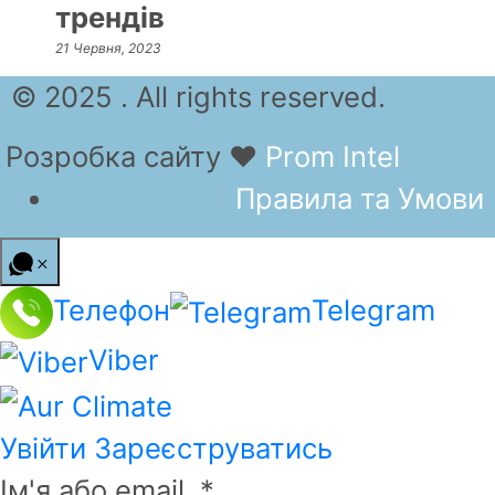
трендів
21 Червня, 2023
© 2025 . All rights reserved.
Розробка сайту
❤
Prom Intel
Правила та Умови
Телефон
Telegram
Viber
Увійти
Зареєструватись
Ім'я або email
*