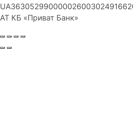
UA36305299000002600302491662
АТ КБ «Приват Банк»