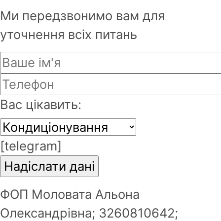
Фамілія
*
Ми передзвонимо вам для
уточнення всіх питань
Email
*
Вас цікавить:
Пароль буде надісланий на Ваш
email.
[telegram]
Зареєструватись
ФОП Моловата Альона
Олександрівна; 3260810642;