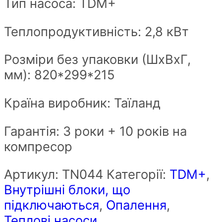
Тип насоса: TDM+
Теплопродуктивність: 2,8 кВт
Розміри без упаковки (ШxВxГ,
мм): 820*299*215
Країна виробник: Таїланд
Гарантія: 3 роки + 10 років на
компресор
Артикул:
ТN044
Категорії:
TDM+
,
Внутрішні блоки, що
підключаються
,
Опалення
,
Теплові насоси