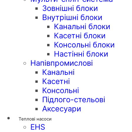
Зовнішні блоки
Внутрішні блоки
Канальні блоки
Касетні блоки
Консольні блоки
Настінні блоки
Напівпромислові
Канальні
Касетні
Консольні
Підлого-стельові
Аксесуари
Теплові насоси
EHS