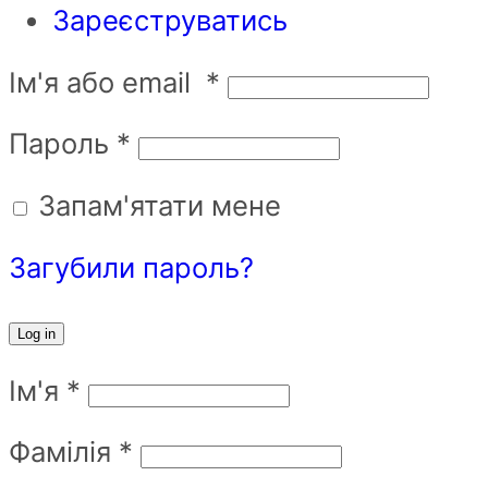
Зареєструватись
Ім'я або email
*
Пароль
*
Запам'ятати мене
Загубили пароль?
Log in
Ім'я
*
Фамілія
*