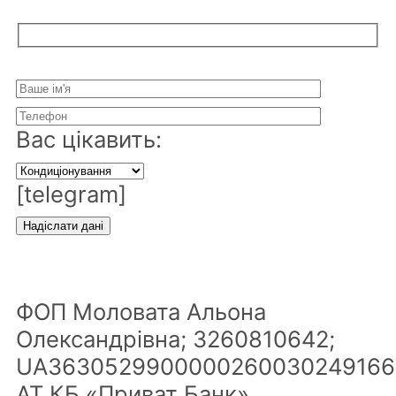
Вас цікавить:
[telegram]
ФОП Моловата Альона
Олександрівна; 3260810642;
UA3630529900000260030249166
АТ КБ «Приват Банк»