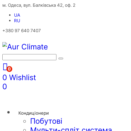
м. Одеса, вул. Балківська 42, оф. 2
UA
RU
+380 97 640 7407
0
0
Wishlist
0
Кондиціонери
Побутові
Мульти-спліт система