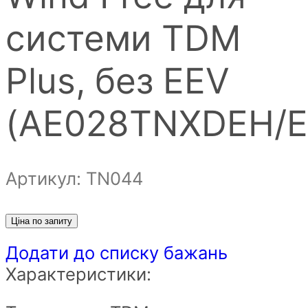
системи TDM
Plus, без EEV
(AE028TNXDEH/E
Артикул: ТN044
Ціна по запиту
Додати до списку бажань
Характеристики: