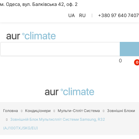
м. Одеса, вул. Балківська 42, оф. 2
UA
RU
+380 97 640 7407
0
0
Кондиціонери
Теплові Насоси
Вентиляція
Акумуляторні Батареї
Головна
Кондиціонери
Мульти-Спліт Система
Зовнішні Блоки
Товари Акумуляторні Батареї
Зовнішній Блок Мультиспліт Системи Samsung, R32
(AJ100TXJ5KG/EU)
Інвертори Гібридні