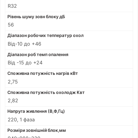
R32
Рівень шуму зовн блоку дБ
56
Діапазон робочих тепператур охол
Від-10 до +46
Діапазон роб темп опалення
Від -15 до +24
Споживна потужність нагрів кВт
2,75
Споживна потужність охолодж Квт
2,82
Напруга живлення (В,Ф,Гц)
220, 1 фаза
Розміри зовнішній блок,мм