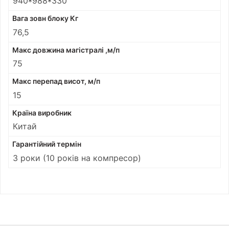
940*988*330
Вага зовн блоку Кг
76,5
Макс довжина магістралі ,м/п
75
Макс перепад висот, м/п
15
Країна виробник
Китай
Гарантійний термін
3 роки (10 років на компресор)