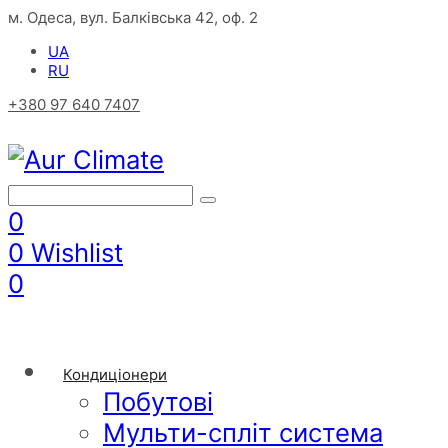
м. Одеса, вул. Балківська 42, оф. 2
UA
RU
+380 97 640 7407
0
0
Wishlist
0
Кондиціонери
Побутові
Мульти-спліт система