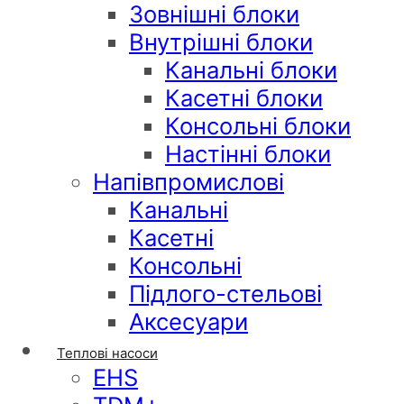
Зовнішні блоки
Внутрішні блоки
Канальні блоки
Касетні блоки
Консольні блоки
Настінні блоки
Напівпромислові
Канальні
Касетні
Консольні
Підлого-стельові
Аксесуари
Теплові насоси
EHS