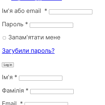
Ім'я або email
*
Пароль
*
Запам'ятати мене
Загубили пароль?
Log in
Ім'я
*
Фамілія
*
Email
*