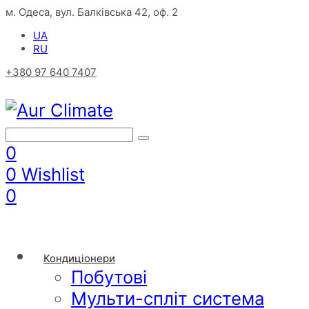
м. Одеса, вул. Балківська 42, оф. 2
UA
RU
+380 97 640 7407
0
0
Wishlist
0
Кондиціонери
Побутові
Мульти-спліт система