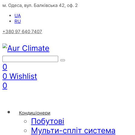
м. Одеса, вул. Балківська 42, оф. 2
UA
RU
+380 97 640 7407
0
0
Wishlist
0
Кондиціонери
Побутові
Мульти-спліт система