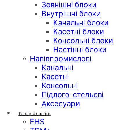
Зовнішні блоки
Внутрішні блоки
Канальні блоки
Касетні блоки
Консольні блоки
Настінні блоки
Напівпромислові
Канальні
Касетні
Консольні
Підлого-стельові
Аксесуари
Теплові насоси
EHS