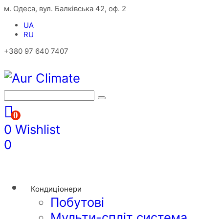
м. Одеса, вул. Балківська 42, оф. 2
UA
RU
+380 97 640 7407
0
0
Wishlist
0
Кондиціонери
Побутові
Мульти-спліт система