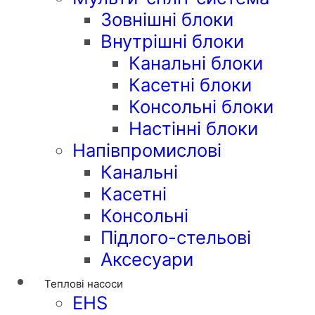
Зовнішні блоки
Внутрішні блоки
Канальні блоки
Касетні блоки
Консольні блоки
Настінні блоки
Напівпромислові
Канальні
Касетні
Консольні
Підлого-стельові
Аксесуари
Теплові насоси
EHS