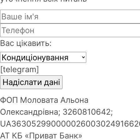
Email
*
Вас цікавить:
Пароль буде надісланий на Ваш
email.
[telegram]
Зареєструватись
ФОП Моловата Альона
Олександрівна; 3260810642;
UA36305299000002600302491662
АТ КБ «Приват Банк»