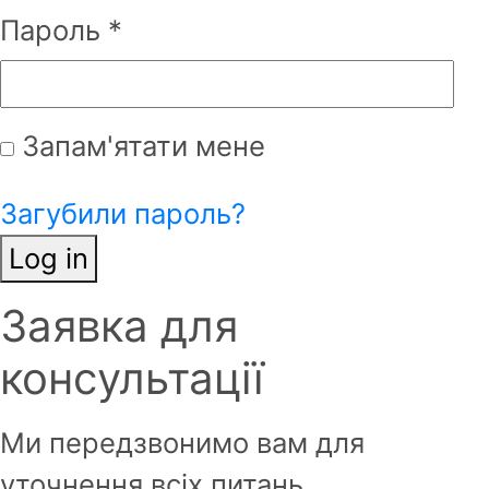
Пароль
*
Запам'ятати мене
Загубили пароль?
Log in
Заявка для
Ім'я
*
консультації
Фамілія
*
Ми передзвонимо вам для
уточнення всіх питань