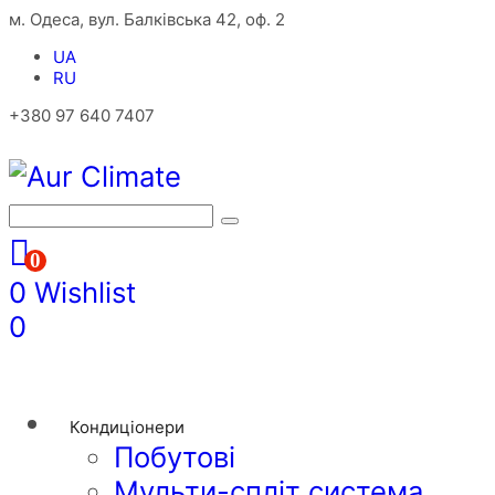
м. Одеса, вул. Балківська 42, оф. 2
UA
RU
+380 97 640 7407
0
0
Wishlist
0
Кондиціонери
Побутові
Мульти-спліт система