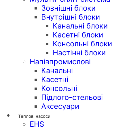
Зовнішні блоки
Внутрішні блоки
Канальні блоки
Касетні блоки
Консольні блоки
Настінні блоки
Напівпромислові
Канальні
Касетні
Консольні
Підлого-стельові
Аксесуари
Теплові насоси
EHS