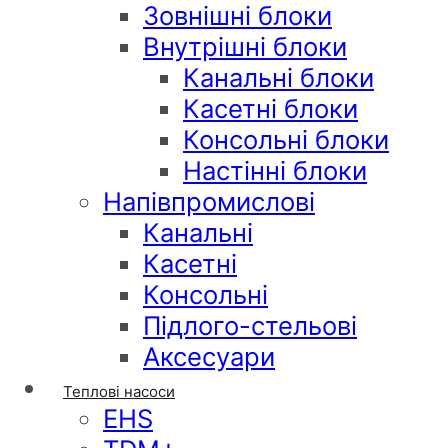
Зовнішні блоки
Внутрішні блоки
Канальні блоки
Касетні блоки
Консольні блоки
Настінні блоки
Напівпромислові
Канальні
Касетні
Консольні
Підлого-стельові
Аксесуари
Теплові насоси
EHS