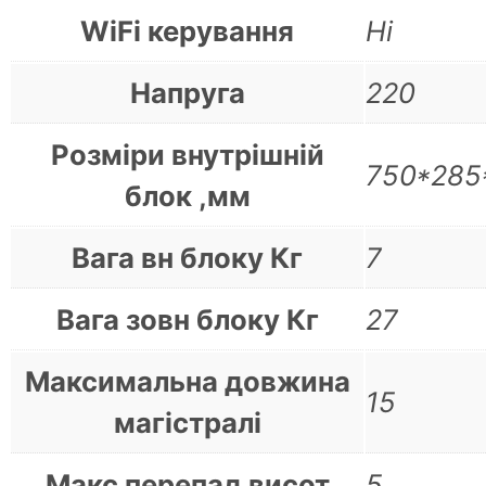
WiFi керування
Ні
Напруга
220
Розміри внутрішній
750*285
блок ,мм
Вага вн блоку Кг
7
Вага зовн блоку Кг
27
Максимальна довжина
15
магістралі
Макс перепад висот
5