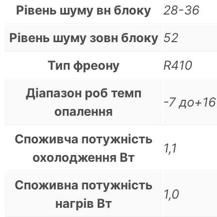
Рівень шуму вн блоку
28-36
Рівень шуму зовн блоку
52
Тип фреону
R410
Діапазон роб темп
-7 до+16
опалення
Споживча потужність
1,1
охолодження Вт
Споживна потужність
1,0
нагрів Вт