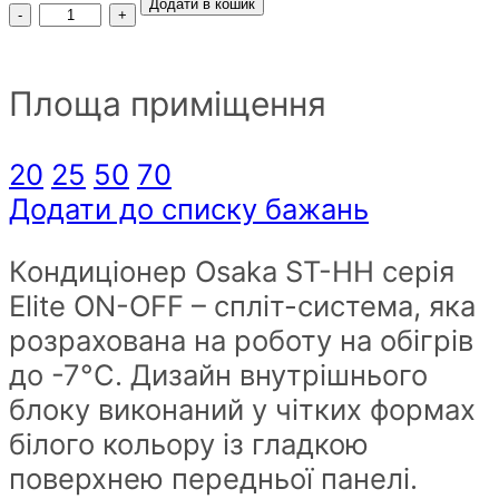
Кондиціонер
Додати в кошик
неінверторний
Osaka
Площа приміщення
ST-
12HH
20
25
50
70
спліт-
Додати до списку бажань
система
звичайна
Кондиціонер Osaka ST-HH серія
на
Elite ON-OFF – спліт-система, яка
40
розрахована на роботу на обігрів
кв
до -7°C. Дизайн внутрішнього
метрів
блоку виконаний у чітких формах
quantity
білого кольору із гладкою
поверхнею передньої панелі.