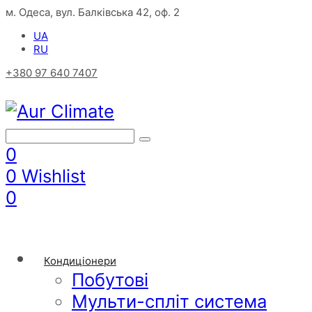
м. Одеса, вул. Балківська 42, оф. 2
UA
RU
+380 97 640 7407
0
0
Wishlist
0
Кондиціонери
Побутові
Мульти-спліт система