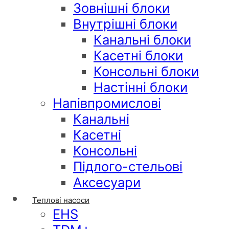
Зовнішні блоки
Внутрішні блоки
Канальні блоки
Касетні блоки
Консольні блоки
Настінні блоки
Напівпромислові
Канальні
Касетні
Консольні
Підлого-стельові
Аксесуари
Теплові насоси
EHS