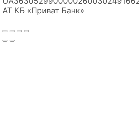
UA36305299000002600302491662
АТ КБ «Приват Банк»