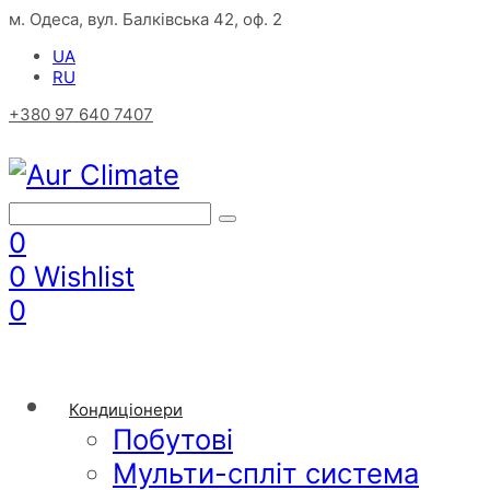
м. Одеса, вул. Балківська 42, оф. 2
UA
RU
+380 97 640 7407
0
0
Wishlist
0
Кондиціонери
Побутові
Мульти-спліт система