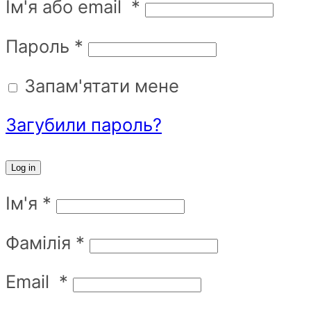
Ім'я або email
*
Пароль
*
Запам'ятати мене
Загубили пароль?
Log in
Ім'я
*
Фамілія
*
Email
*