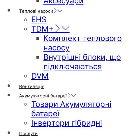
Аксесуари
Теплові насоси
EHS
TDM+
Комплект теплового
насосу
Внутрішні блоки, що
підключаються
DVM
Вентиляція
Акумуляторні батареї
Товари Акумуляторні
батареї
Інвертори гібридні
Послуги