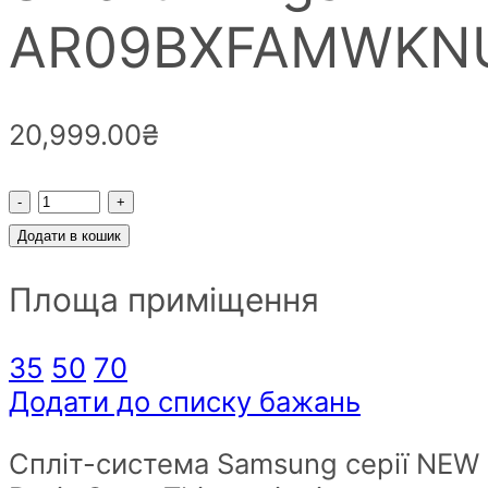
AR09BXFAMWKN
20,999.00
₴
Кондиціонер
New
Додати в кошик
Basic
Площа приміщення
SmartThings
AR09BXFAMWKNUA
quantity
35
50
70
Додати до списку бажань
Спліт-система Samsung серії NEW