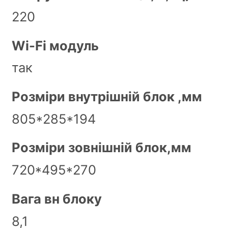
220
Wi-Fi модуль
так
Розміри внутрішній блок ,мм
805*285*194
Розміри зовнішній блок,мм
720*495*270
Вага вн блоку
8,1