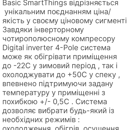
Basic SmartThings відрізняється
унікальним поєднанням ціна/
якість у своєму ціновому сигменті
Завдяки інверторному
чотирополюсному компресору
Digital inverter 4-Pole система
може як обігрівати приміщення
до -22С у зимовий період , так і
охолоджувати до +50С у спеку ,
впевнено підтримуючи задану
температуру у приміщенні з
похибкою +/- 0,5С . Система
дозволяє вибрати будь-який із
необхідних режимів :
охолодження, обігрів, осушення,