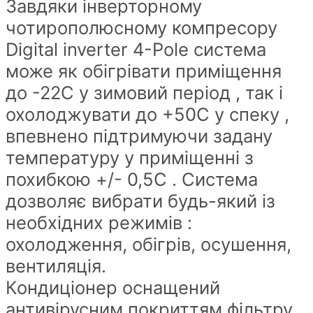
Завдяки інверторному
чотирополюсному компресору
Digital inverter 4-Pole система
може як обігрівати приміщення
до -22С у зимовий період , так і
охолоджувати до +50С у спеку ,
впевнено підтримуючи задану
температуру у приміщенні з
похибкою +/- 0,5С . Система
дозволяє вибрати будь-який із
необхідних режимів :
охолодження, обігрів, осушення,
вентиляція.
Кондиціонер оснащений
антивірусним покриттям фільтру