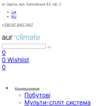
м. Одеса, вул. Балківська 42, оф. 2
UA
RU
+380 97 640 7407
0
0
Wishlist
0
Кондиціонери
Побутові
Мульти-спліт система