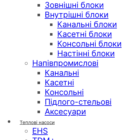
Зовнішні блоки
Внутрішні блоки
Канальні блоки
Касетні блоки
Консольні блоки
Настінні блоки
Напівпромислові
Канальні
Касетні
Консольні
Підлого-стельові
Аксесуари
Теплові насоси
EHS