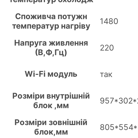
Споживча потужн
1480
температур нагріву
Напруга живлення
220
(В,Ф,Гц)
Wi-Fi модуль
так
Розміри внутрішній
957*302*
блок ,мм
Розміри зовнішній
805*554*
блок,мм