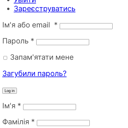
Зареєструватись
Ім'я або email
*
Пароль
*
Запам'ятати мене
Загубили пароль?
Log in
Ім'я
*
Фамілія
*