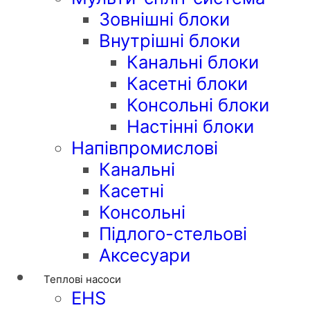
Зовнішні блоки
Внутрішні блоки
Канальні блоки
Касетні блоки
Консольні блоки
Настінні блоки
Напівпромислові
Канальні
Касетні
Консольні
Підлого-стельові
Аксесуари
Теплові насоси
EHS