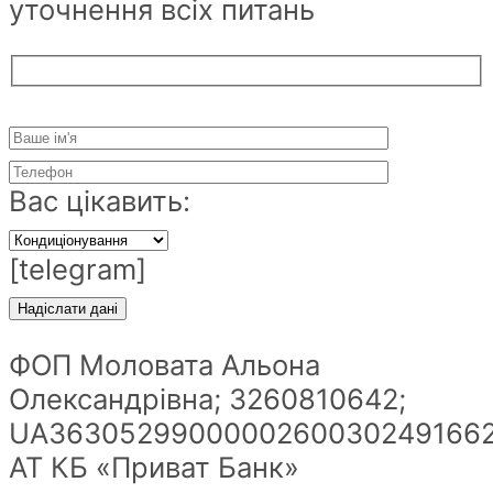
уточнення всіх питань
Вас цікавить:
[telegram]
ФОП Моловата Альона
Олександрівна; 3260810642;
UA36305299000002600302491662
АТ КБ «Приват Банк»