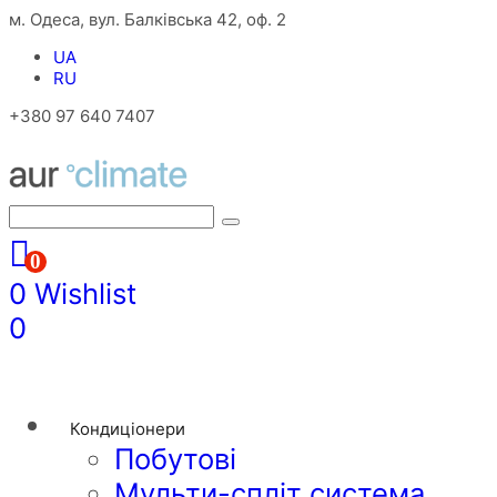
м. Одеса, вул. Балківська 42, оф. 2
UA
RU
+380 97 640 7407
0
0
Wishlist
0
Кондиціонери
Побутові
Мульти-спліт система