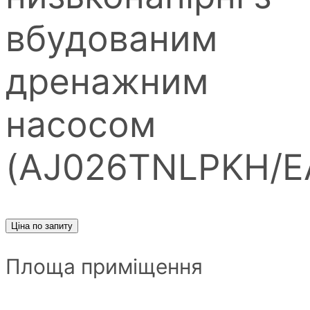
вбудованим
дренажним
насосом
(AJ026TNLPKH/E
Ціна по запиту
Площа приміщення