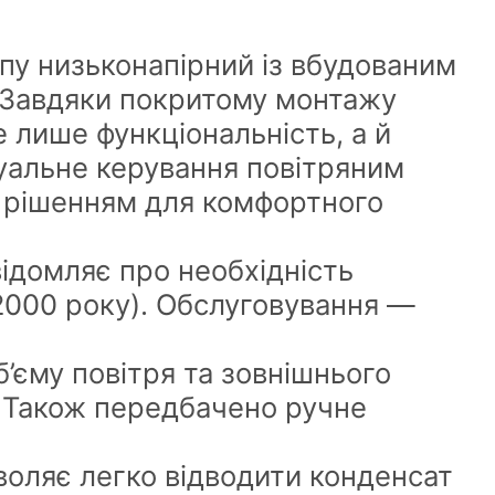
пу низьконапірний із вбудованим
 Завдяки покритому монтажу
е лише функціональність, а й
туальне керування повітряним
м рішенням для комфортного
відомляє про необхідність
2000 року). Обслуговування —
’єму повітря та зовнішнього
. Також передбачено ручне
воляє легко відводити конденсат