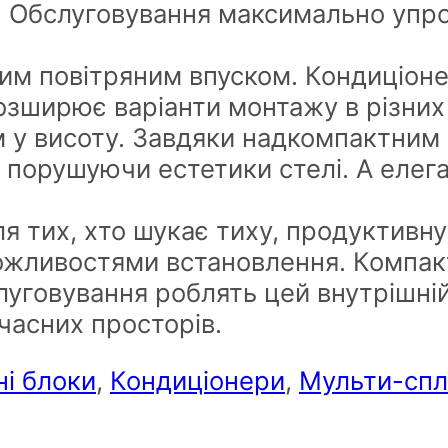
. Обслуговування максимально упр
.
им повітряним впуском. Кондиціоне
 розширює варіанти монтажу в різни
 у висоту. Завдяки надкомпактним
 порушуючи естетики стелі. А елег
я тих, хто шукає тиху, продуктивну
ожливостями встановлення. Компакт
луговування роблять цей внутрішні
учасних просторів.
ні блоки
,
Кондиціонери
,
Мульти-спл