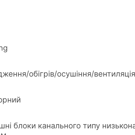
ng
ження/обігрів/осушіння/вентиляці
орний
шні блоки канального типу низькон
ом