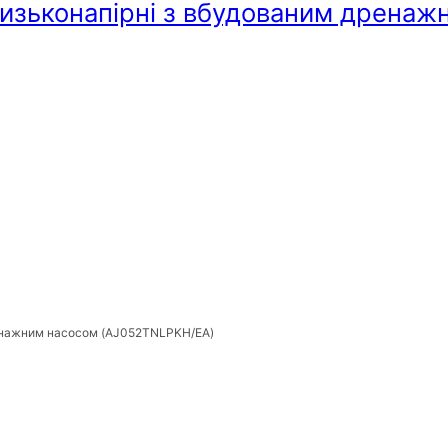
 низьконапірні з вбудованим дрена
ренажним насосом (AJ052TNLPKH/EA)