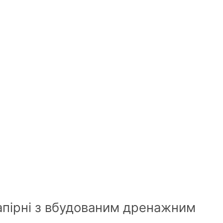
я
апірні з вбудованим дренажним