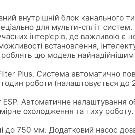
вний внутрішній блок канального ти
еціально для мульти-спліт систем.
часних інтер’єрів, де важливою є н
і можливості встановлення, інтелек
я роблять цю модель найнадійніши
ilter Plus. Система автоматично по
0 годин роботи (налаштовується до 
 ESP. Автоматичне налаштування об
омірне охолодження та тиху роботу
і до 750 мм. Додатковий насос доз