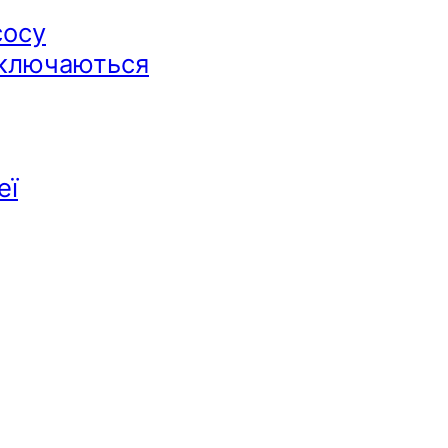
сосу
дключаються
еї