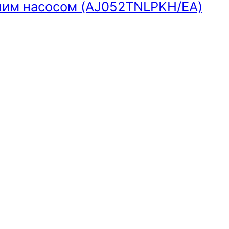
жним насосом (AJ052TNLPKH/EA)