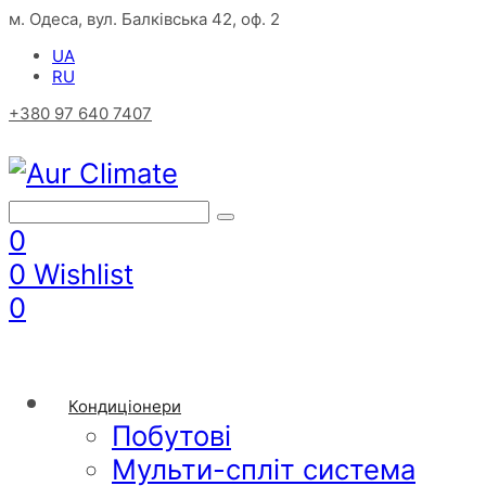
м. Одеса, вул. Балківська 42, оф. 2
UA
RU
+380 97 640 7407
0
0
Wishlist
0
Кондиціонери
Побутові
Мульти-спліт система