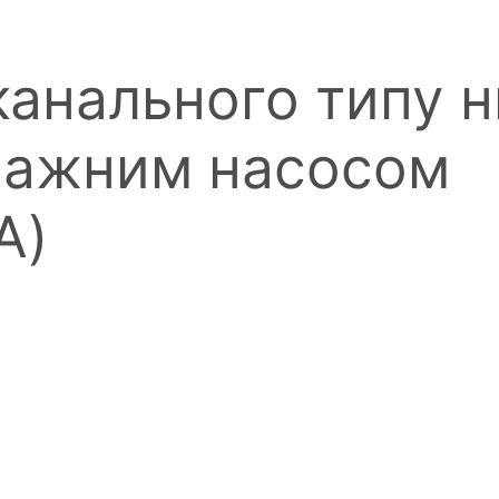
канального типу н
нажним насосом
A)