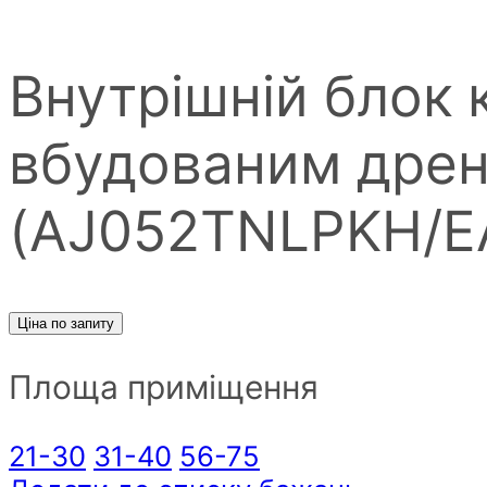
Внутрішній блок 
вбудованим дре
(AJ052TNLPKH/E
Ціна по запиту
Площа приміщення
21-30
31-40
56-75