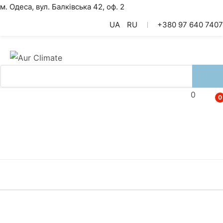
м. Одеса, вул. Балківська 42, оф. 2
UA
RU
+380 97 640 7407
0
0
Кондиціонери
Теплові Насоси
Вентиляція
Акумуляторні Батареї
Товари Акумуляторні Батареї
Інвертори Гібридні