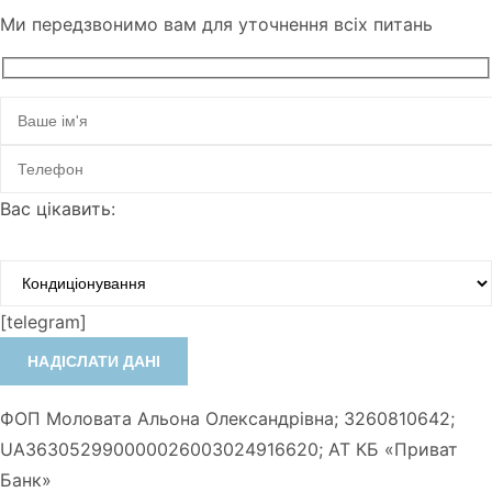
Ми передзвонимо вам для уточнення всіх питань
Вас цікавить:
[telegram]
ФОП Моловата Альона Олександрівна; 3260810642;
UA363052990000026003024916620; АТ КБ «Приват
Банк»