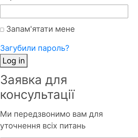
Запам'ятати мене
Загубили пароль?
Log in
Заявка для
Ім'я
*
консультації
Фамілія
*
Ми передзвонимо вам для
уточнення всіх питань