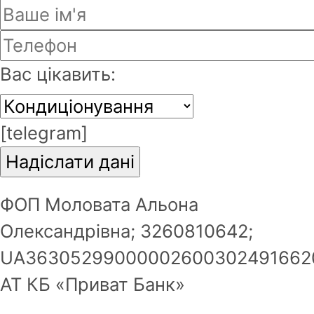
Email
*
Вас цікавить:
Пароль буде надісланий на Ваш
email.
[telegram]
Зареєструватись
ФОП Моловата Альона
Олександрівна; 3260810642;
UA36305299000002600302491662
АТ КБ «Приват Банк»