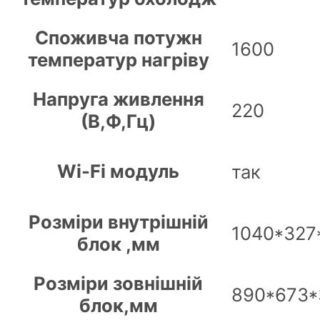
Споживча потужн
1600
температур нагріву
Напруга живлення
220
(В,Ф,Гц)
Wi-Fi модуль
так
Розміри внутрішній
1040*327
блок ,мм
Розміри зовнішній
890*673*
блок,мм