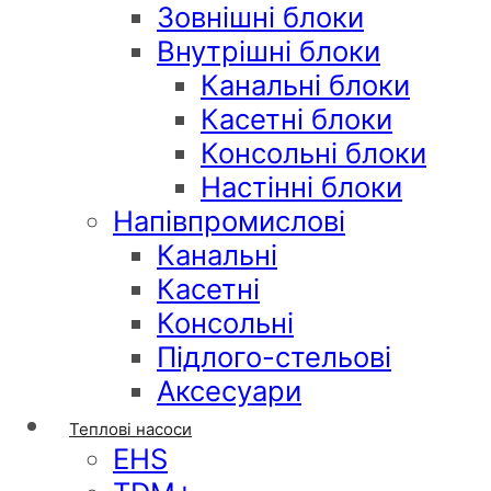
Зовнішні блоки
Внутрішні блоки
Канальні блоки
Касетні блоки
Консольні блоки
Настінні блоки
Напівпромислові
Канальні
Касетні
Консольні
Підлого-стельові
Аксесуари
Теплові насоси
EHS