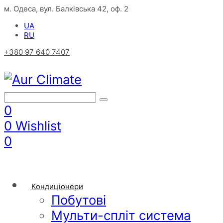
м. Одеса, вул. Балківська 42, оф. 2
UA
RU
+380 97 640 7407
0
0
Wishlist
0
Кондиціонери
Побутові
Мульти-спліт система