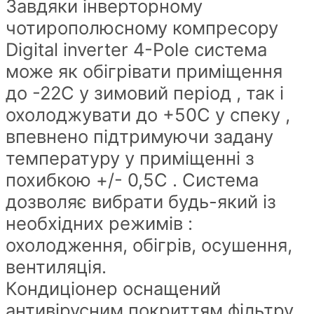
Завдяки інверторному
чотирополюсному компресору
Digital inverter 4-Pole система
може як обігрівати приміщення
до -22С у зимовий період , так і
охолоджувати до +50С у спеку ,
впевнено підтримуючи задану
температуру у приміщенні з
похибкою +/- 0,5С . Система
дозволяє вибрати будь-який із
необхідних режимів :
охолодження, обігрів, осушення,
вентиляція.
Кондиціонер оснащений
антивірусним покриттям фільтру