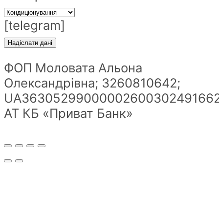
[telegram]
ФОП Моловата Альона
Олександрівна; 3260810642;
UA36305299000002600302491662
АТ КБ «Приват Банк»