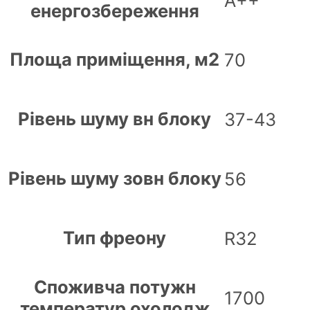
А++
енергозбереження
Площа приміщення, м2
70
Рівень шуму вн блоку
37-43
Рівень шуму зовн блоку
56
Тип фреону
R32
Споживча потужн
1700
температур охолодж